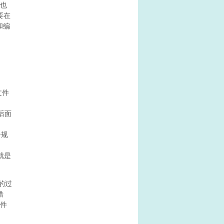
么也
要在
和编
文件
后面
个规
就是
的过
错
文件