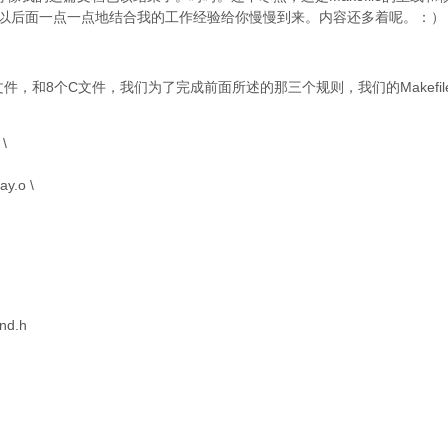
，我会以后面一点一点地结合我的工作经验给你慢慢到来。内容还多着呢。：）
，和8个C文件，我们为了完成前面所述的那三个规则，我们的Makefil
 \
ay.o \
nd.h