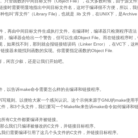
只管函数的中间目标文件（Object File），在大多数时候，由于源文件
链接时需要明显地指出中间目标文件名，这对于编译很不方便，所以，我
库文件”（Library File)，也就是 .lib 文件，在UNIX下，是Archive
件，再由中间目标文件生成执行文件。在编译时，编译器只检测程序语法
 编译器会给出一个警告，但可以生成Object File。而在链接程序时
实现，如果找不到，那到就会报链接错误码（Linker Error），在VC下，这
，链接器未能找到函数的实现。你需要指定函数的Object File.
内容，闲言少叙，还是让我们开始吧。
e 文件，以告诉make命令需要怎么样的去编译和链接程序。
e的书写规则。以便给大家一个感兴认识。这个示例来源于GNU的make使用
件，和3个头文件，我们要写一个Makefile来告诉make命令如何编译和
的所有C文件都要编译并被链接。
，那么我们只编译被修改的C文件，并链接目标程序。
么我们需要编译引用了这几个头文件的C文件，并链接目标程序。