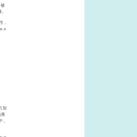
会被
译。
性，
.o
方加
如果
护，