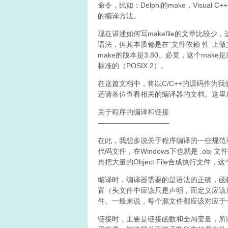
命令，比如：Delphi的make，Visual 
的编译方法。
现在讲述如何写makefile的文章比较
语法，但其本质都是在“文件依赖 性”上做文章
make的版本是3.80。必竟，这个make
标准的（POSIX.2）。
在这篇文档中，将以C/C++的源码作为
还请各位查看相关的编译器的文档。这里所
关于程序的编译和链接
——————————
在此，我想多说关于程序编译的一些规范和
代码文件，在Windows下也就是 .obj 文件
再把大量的Object File合成执行文件，
编译时，编译器需要的是语法的正确，函
置（头文件中应该只是声明，而定义应该放
件。一般来说，每个源文件都应该对应于一
链接时，主要是链接函数和全局变量，所