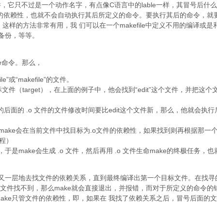
件，它只不过是一个动作名字，有点像C语言中的lable一样，其冒号后什
件的依赖性，也就不会自动执行其后所定义的命令。要执行其后的命令，就
字。这样的方法非常有用，我 们可以在一个makefile中定义不用的编译或是
备份，等等。
e命令。那么，
”或“makefile”的文件。
件（target），在上面的例子中，他会找到“edit”这个文件，并把这个
依赖的后面的 .o 文件的文件修改时间要比edit这个文件新，那么，他就会执行
那么make会在当前文件中找目标为.o文件的依赖性，如果找到则再根据那一
过程）
是make会生成 .o 文件，然后再用 .o 文件生命make的终极任务，也
一层又一层地去找文件的依赖关系，直到最终编译出第一个目标文件。在找寻
文件找不到，那么make就会直接退出，并报错，而对于所定义的命令的
make只管文件的依赖性，即，如果在 我找了依赖关系之后，冒号后面的