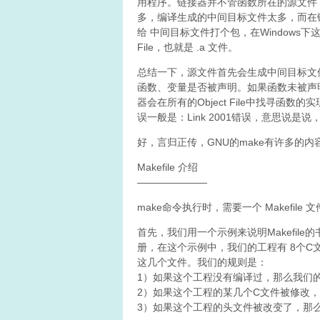
用程序。链接器并不管函数所在的源文件， 
多，编译生成的中间目标文件太多，而在
给 中间目标文件打个包，在Windows下这种包叫“
File，也就是 .a 文件。
总结一下，源文件首先会生成中间目标文
函数、变量是否被声明。如果函数未被声明，
器会在所有的Object File中找寻函数的
误一般是：Link 2001错误，意思说是说
好，言归正传，GNU的make有许多的
Makefile 介绍
———————
make命令执行时，需要一个 Makefil
首先，我们用一个示例来说明Makefil
册，在这个示例中，我们的工程有 8个C文
这几个文件。我们的规则是：
1）如果这个工程没有编译过，那么我们
2）如果这个工程的某几个C文件被修改
3）如果这个工程的头文件被改变了，那