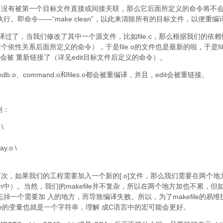
种，没有被第一个目标文件直接或间接关联，那么它后面所定义的命令将不
行。即命令——“make clean”，以此来清除所有的目标文件，以便重编
过了，当我们修改了其中一个源文件，比如file.c，那么根据我们的依赖
这个依性关系后面所定义的命令），于是file.o的文件也是最新的啦，于是file
t也会被 重新链接了（详见edit目标文件后定义的命令）。
b.o、command.o和files.o都会被重编译，并且，edit会被重链接。
则：
 \
ay.o \
两次，如果我们的工程需要加入一个新的[.o]文件，那么我们需要在两个地
an中）。当然，我们的makefile并不复杂，所以在两个地方加也不累，但
会忘掉一个需要加 入的地方，而导致编译失败。所以，为了makefile的易维
efile的变量也就是一个字符串，理解 成C语言中的宏可能会更好。