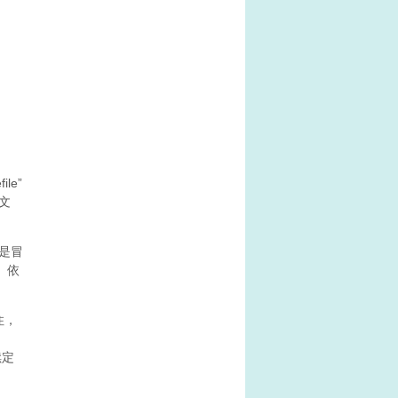
le”
文
就是冒
。依
住，
续定