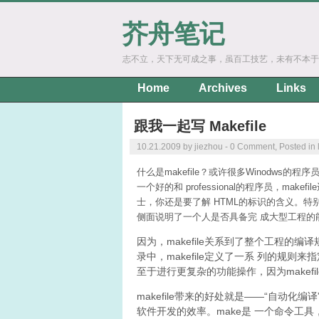
芥舟笔记
志不立，天下无可成之事，虽百工技艺，未有不本于
Home
Archives
Links
跟我一起写 Makefile
10.21.2009 by jiezhou -
0 Comment
, Posted in
什么是makefile？或许很多Winodws的
一个好的和 professional的程序员，m
士，你还是要了解 HTML的标识的含义。特别在U
侧面说明了一个人是否具备完 成大型工程的
因为，makefile关系到了整个工程
录中，makefile定义了一系 列的规
至于进行更复杂的功能操作，因为makefi
makefile带来的好处就是——“自动
软件开发的效率。make是 一个命令工具，