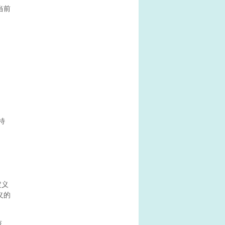
当前
特
定义
义的
核