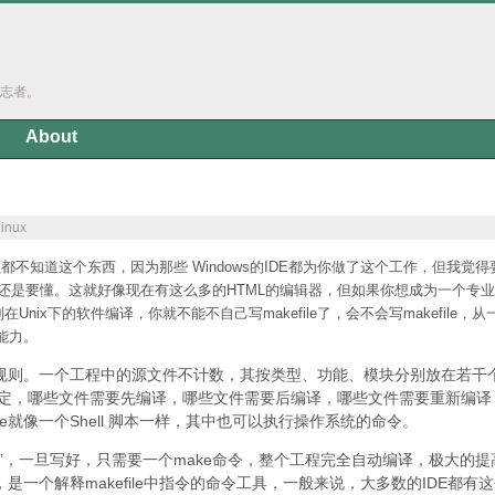
志者。
About
linux
程序员都不知道这个东西，因为那些 Windows的IDE都为你做了这个工作，但我觉得
akefile还是要懂。这就好像现在有这么多的HTML的编辑器，但如果你想成为一个专
nix下的软件编译，你就不能不自己写makefile了，会不会写makefile，从
能力。
的编译规则。一个工程中的源文件不计数，其按类型、功能、模块分别放在若干
则来指定，哪些文件需要先编译，哪些文件需要后编译，哪些文件需要重新编译
le就像一个Shell 脚本一样，其中也可以执行操作系统的命令。
化编译”，一旦写好，只需要一个make命令，整个工程完全自动编译，极大的提
是一个解释makefile中指令的命令工具，一般来说，大多数的IDE都有