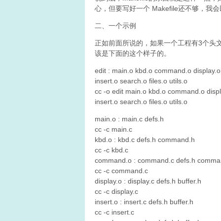
心，但要写好一个 Makefile还不够
二、一个示例
正如前面所说的，如果一个工程有3个头文件
该是下面的这个样子的。
edit : main.o kbd.o command.o display.o
insert.o search.o files.o utils.o
cc -o edit main.o kbd.o command.o displ
insert.o search.o files.o utils.o
main.o : main.c defs.h
cc -c main.c
kbd.o : kbd.c defs.h command.h
cc -c kbd.c
command.o : command.c defs.h comma
cc -c command.c
display.o : display.c defs.h buffer.h
cc -c display.c
insert.o : insert.c defs.h buffer.h
cc -c insert.c