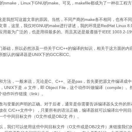
C++的nmake，Linux下GNU的make。可见，makefile都成为了一种在工程
少，这是我想写这篇文章的原因。当然，不同产商的make各不相同，也有不
，这里，我仅对GNU的make进行讲述，我的环境是RedHat Linux 8.
是应用最为广泛的，也是用得最多的。而且其还是最遵循于IEEE 1003.2-19
我们基础，所以必然涉及一些关于C/C++的编译的知识，相关于这方面的内
默认的编译器是UNIX下的GCC和CC。
方法，一般来说，无论是C、C++、还是pas，首先要把源文件编译成中
，UNIX下是 .o 文件，即 Object File，这个动作叫做编译（compile）
这个动作叫作链接（link）。
数与变量的声明的正确。对于后者，通常是你需要告诉编译器头文件的所
在 C/C++文件中），只要所有的语法正确，编译器就可以编译出中间目
个中间目标文件（O文件或是OBJ文 件）。
以，我们可以使用这些中间目标文件（O文件或是OBJ文件）来链接我们