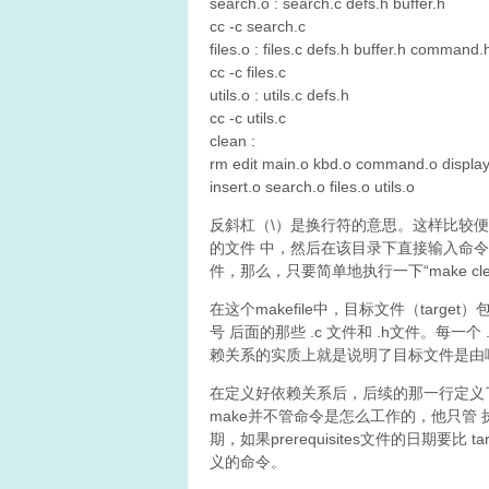
search.o : search.c defs.h buffer.h
cc -c search.c
files.o : files.c defs.h buffer.h command.
cc -c files.c
utils.o : utils.c defs.h
cc -c utils.c
clean :
rm edit main.o kbd.o command.o display
insert.o search.o files.o utils.o
反斜杠（\）是换行符的意思。这样比较便于Mak
的文件 中，然后在该目录下直接输入命令“
件，那么，只要简单地执行一下“make cl
在这个makefile中，目标文件（target
号 后面的那些 .c 文件和 .h文件。每一个
赖关系的实质上就是说明了目标文件是由
在定义好依赖关系后，后续的那一行定义
make并不管命令是怎么工作的，他只管 执行所
期，如果prerequisites文件的日期要比
义的命令。