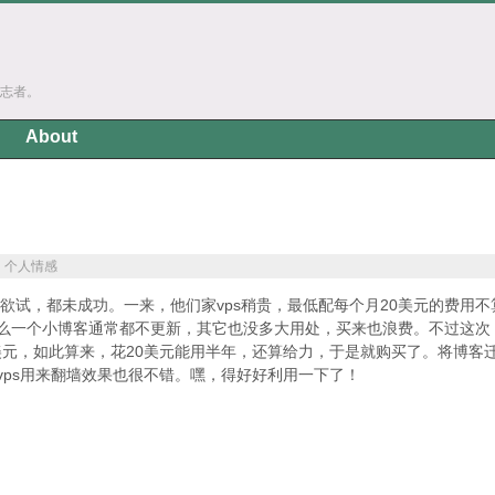
志者。
About
n
个人情感
次跃跃欲试，都未成功。一来，他们家vps稍贵，最低配每个月20美元的费用不
么一个小博客通常都不更新，其它也没多大用处，买来也浪费。不过这次
00美元，如此算来，花20美元能用半年，还算给力，于是就购买了。将博客
vps用来翻墙效果也很不错。嘿，得好好利用一下了！