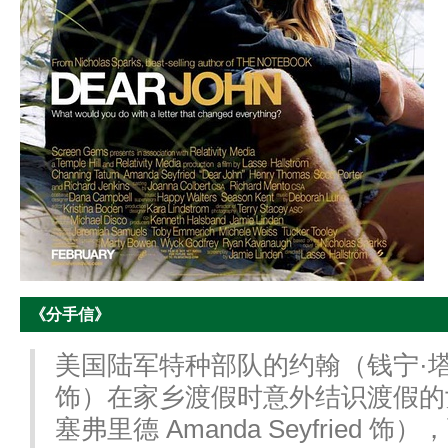
《分手信》
美国陆军特种部队的约翰（钱宁·塔图姆 C
饰）在家乡渡假时意外结识渡假的
塞弗里德 Amanda Seyfried