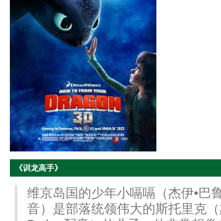
《训龙高手》
维京岛国的少年小嗝嗝（杰伊•巴鲁切尔 J
音）是部落统领伟大的斯托里克（杰拉